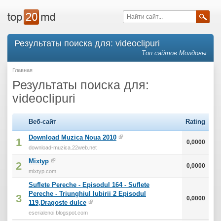
Результаты поиска для: videoclipuri
Топ сайтов Молдовы
Главная
Результаты поиска для:
videoclipuri
Веб-сайт
Rating
Download Muzica Noua 2010
1
0,0000
download-muzica.22web.net
Mixtyp
2
0,0000
mixtyp.com
Suflete Pereche - Episodul 164 - Suflete
Pereche - Triunghiul Iubirii 2 Episodul
3
0,0000
119,Dragoste dulce
eserialenoi.blogspot.com