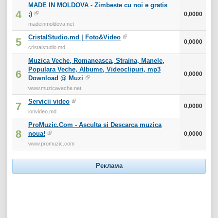
MADE IN MOLDOVA - Zimbeste cu noi e gratis
4
;)
0,0000
madeinmoldova.net
CristalStudio.md | Foto&Video
5
0,0000
cristalstudio.md
Muzica Veche, Romaneasca, Straina, Manele,
Populara Veche, Albume, Videoclipuri, mp3
6
0,0000
Download @ Muzi
www.muzicaveche.net
Servicii video
7
0,0000
ionvideo.md
ProMuzic.Com - Asculta si Descarca muzica
8
noua!
0,0000
www.promuzic.com
Реклама