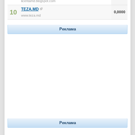
licentamd.blogspot.com
TEZA.MD
10
0,0000
www.teza.md
Реклама
Реклама