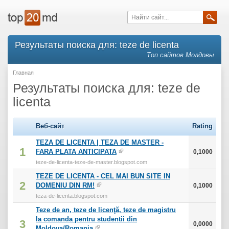
Результаты поиска для: teze de licenta
Топ сайтов Молдовы
Главная
Результаты поиска для: teze de
licenta
Веб-сайт
Rating
TEZA DE LICENTA | TEZA DE MASTER -
1
FARA PLATA ANTICIPATA
0,1000
teze-de-licenta-teze-de-master.blogspot.com
TEZE DE LICENTA - CEL MAI BUN SITE IN
2
DOMENIU DIN RM!
0,1000
teza-de-licenta.blogspot.com
Teze de an, teze de licenţă, teze de magistru
la comanda pentru studentii din
3
0,0000
Moldova/Romania