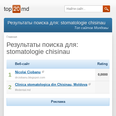
Результаты поиска для: stomatologie chisinau
Топ сайтов Молдовы
Главная
Результаты поиска для:
stomatologie chisinau
Веб-сайт
Rating
Nicolai Ciobanu
1
0,0000
drciobanu.blogspot.com
Clinica stomatologica din Chisinau, Moldova
2
lifedental.md
Реклама