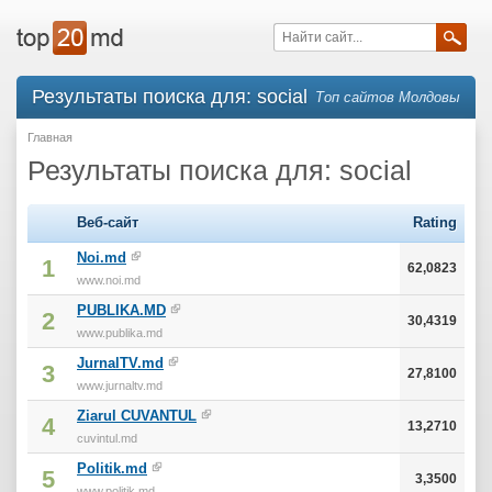
Результаты поиска для: social
Топ сайтов Молдовы
Главная
Результаты поиска для: social
Веб-сайт
Rating
Noi.md
1
62,0823
www.noi.md
PUBLIKA.MD
2
30,4319
www.publika.md
JurnalTV.md
3
27,8100
www.jurnaltv.md
Ziarul CUVANTUL
4
13,2710
cuvintul.md
Politik.md
5
3,3500
www.politik.md