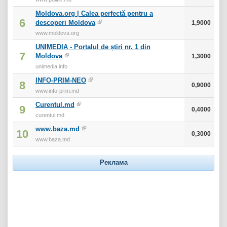
Moldova.org | Calea perfectă pentru a
6
descoperi Moldova
1,9000
www.moldova.org
UNIMEDIA - Portalul de știri nr. 1 din
7
Moldova
1,3000
unimedia.info
INFO-PRIM-NEO
8
0,9000
www.info-prim.md
Curentul.md
9
0,4000
curentul.md
www.baza.md
10
0,3000
www.baza.md
Реклама