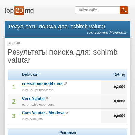
Результаты поиска для: schimb valutar
Топ сайтов Молдовы
Главная
Результаты поиска для: schimb
valutar
Веб-сайт
Rating
cursvalutar.topbiz.md
1
0,2000
cursvalutar.topbiz.md
Curs Valutar
2
0,0000
cursmd.blogspot.com
Curs Valutar - Moldova
3
0,0000
curs.tvmd.info
Реклама