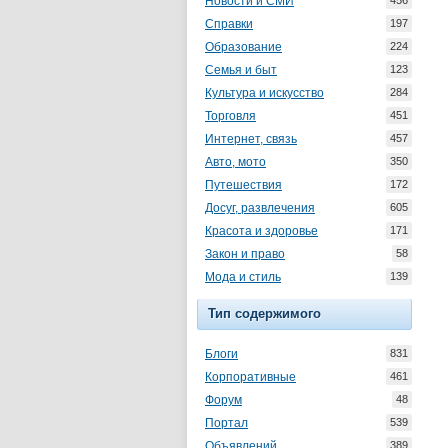
Новости и СМИ
456
Справки
197
Образование
224
Семья и быт
123
Культура и искусство
284
Торговля
451
Интернет, связь
457
Авто, мото
350
Путешествия
172
Досуг, развлечения
605
Красота и здоровье
171
Закон и право
58
Мода и стиль
139
Тип содержимого
Блоги
831
Корпоративные
461
Форум
48
Портал
539
Объявлений
389