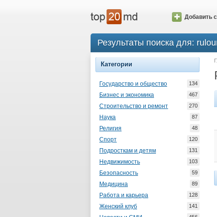
Добавить с
Результаты поиска для: rulour
Г
Категории
Государство и общество
134
Бизнес и экономика
467
Строительство и ремонт
270
Наука
87
Религия
48
Спорт
120
Подросткам и детям
131
Недвижимость
103
Безопасность
59
Медицина
89
Работа и карьера
128
Женский клуб
141