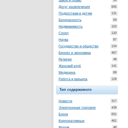
Закон и право
58
Досуг, развлечения
605
Подросткам и детям
131
Безопасность
59
Недвижимость
103
Спорт
120
Наука
87
Государство и общество
134
Бизнес и экономика
467
Религия
48
Женский клуб
141
Медицина
89
Работа и карьера
128
Тип содержимого
Новости
317
Электронная торговля
439
Блоги
831
Корпоративные
461
Форум
48