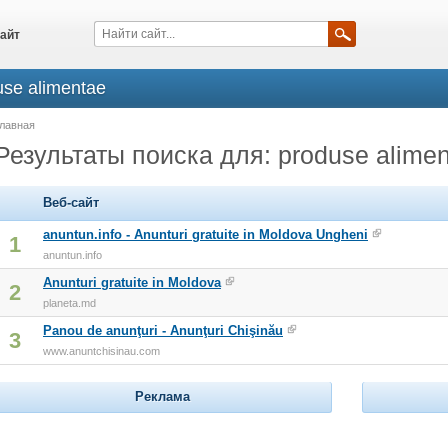
айт
use alimentae
лавная
Результаты поиска для: produse alime
Веб-сайт
anuntun.info - Anunturi gratuite in Moldova Ungheni
1
anuntun.info
Anunturi gratuite in Moldova
2
planeta.md
Panou de anunţuri - Anunţuri Chişinău
3
www.anuntchisinau.com
Реклама