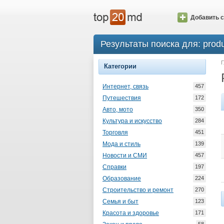
Добавить с
Результаты поиска для: prod
Г
Категории
Интернет, связь
457
Путешествия
172
Авто, мото
350
Культура и искусство
284
Торговля
451
Мода и стиль
139
Новости и СМИ
457
Справки
197
Образование
224
Строительство и ремонт
270
Семья и быт
123
Красота и здоровье
171