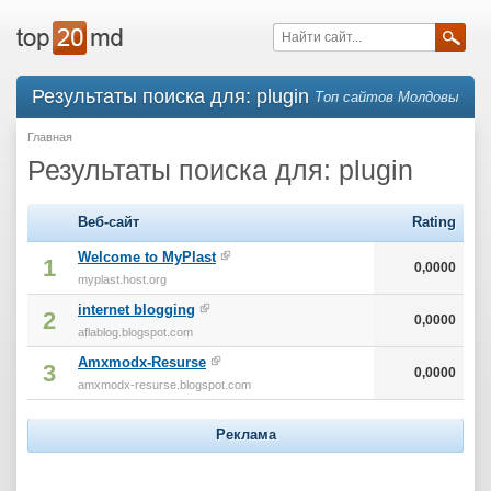
Результаты поиска для: plugin
Топ сайтов Молдовы
Главная
Результаты поиска для: plugin
Веб-сайт
Rating
Welcome to MyPlast
1
0,0000
myplast.host.org
internet blogging
2
0,0000
aflablog.blogspot.com
Amxmodx-Resurse
3
0,0000
amxmodx-resurse.blogspot.com
Реклама