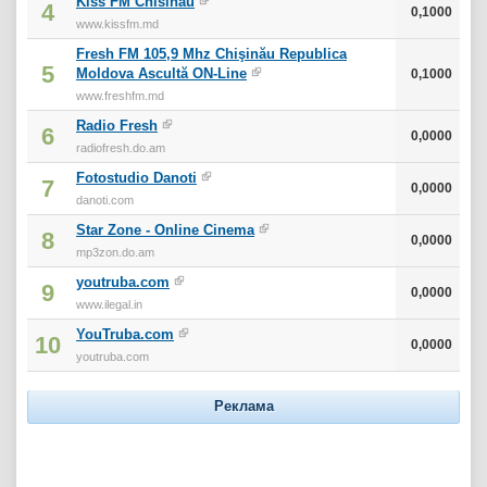
Kiss FM Chisinau
4
0,1000
www.kissfm.md
Fresh FM 105,9 Mhz Chişinău Republica
5
Moldova Ascultă ON-Line
0,1000
www.freshfm.md
Radio Fresh
6
0,0000
radiofresh.do.am
Fotostudio Danoti
7
0,0000
danoti.com
Star Zone - Online Cinema
8
0,0000
mp3zon.do.am
youtruba.com
9
0,0000
www.ilegal.in
YouTruba.com
10
0,0000
youtruba.com
Реклама