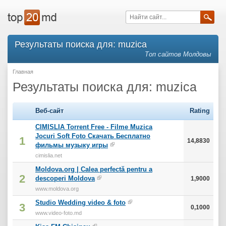
Результаты поиска для: muzica
Топ сайтов Молдовы
Главная
Результаты поиска для: muzica
Веб-сайт
Rating
CIMISLIA Torrent Free - Filme Muzica
Jocuri Soft Foto Скачать Бесплатно
1
14,8830
фильмы музыку игры
cimislia.net
Moldova.org | Calea perfectă pentru a
2
descoperi Moldova
1,9000
www.moldova.org
Studio Wedding video & foto
3
0,1000
www.video-foto.md