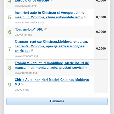
4
Europa, orice directie
0,0000
www.pasager.md
Inchirieri auto in Chisinau si Aeroport chirie
5
masini in Moldova, chirie automobile ieftin
0,0000
www.autoinmoldova.com
"Dagvin-Lux" SRL
6
0,0000
dagvin-lux.md
Главная- rent car Chisinau,Moldova rent a car,
car rental Moldova, аренда авто в молдове,
7
0,0000
chirie aut
www.rentacars.md
Trompeta - anunturi imobiliare, oferte locuri de
8
munca, matrimoniale, auto, prestari servicii
www.trompeta.md
Chirie Auto Inchirieri Masini Chisinau Moldova
9
MD
easycar.md
Реклама