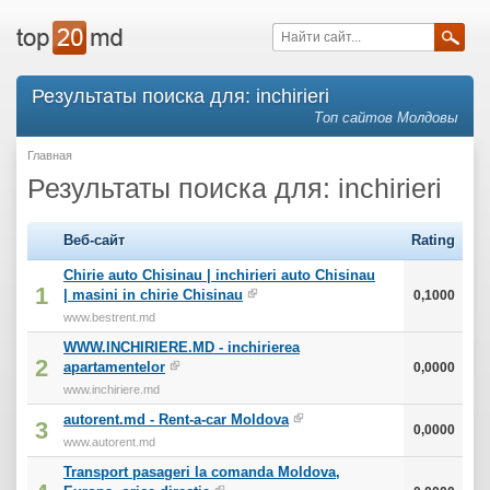
Результаты поиска для: inchirieri
Топ сайтов Молдовы
Главная
Результаты поиска для: inchirieri
Веб-сайт
Rating
Chirie auto Chisinau | inchirieri auto Chisinau
1
| masini in chirie Chisinau
0,1000
www.bestrent.md
WWW.INCHIRIERE.MD - inchirierea
2
apartamentelor
0,0000
www.inchiriere.md
autorent.md - Rent-a-car Moldova
3
0,0000
www.autorent.md
Transport pasageri la comanda Moldova,