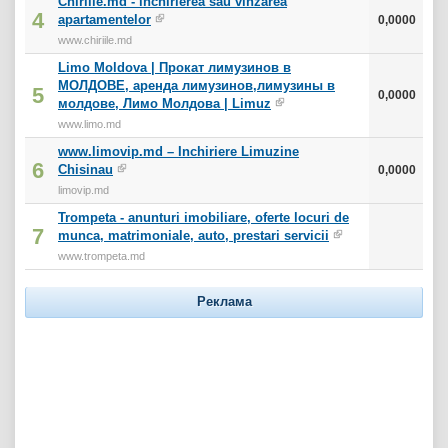
Chiriile.md - inchirierea sau vinzarea
4
apartamentelor
0,0000
www.chiriile.md
Limo Moldova | Прокат лимузинов в
МОЛДОВЕ, аренда лимузинов,лимузины в
5
0,0000
молдове, Лимо Молдова | Limuz
www.limo.md
www.limovip.md – Inchiriere Limuzine
6
Chisinau
0,0000
limovip.md
Trompeta - anunturi imobiliare, oferte locuri de
7
munca, matrimoniale, auto, prestari servicii
www.trompeta.md
Реклама