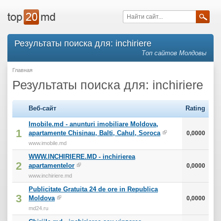
Результаты поиска для: inchiriere
Топ сайтов Молдовы
Главная
Результаты поиска для: inchiriere
Веб-сайт
Rating
Imobile.md - anunturi imobiliare Moldova,
1
apartamente Chisinau, Balti, Cahul, Soroca
0,0000
www.imobile.md
WWW.INCHIRIERE.MD - inchirierea
2
apartamentelor
0,0000
www.inchiriere.md
Publicitate Gratuita 24 de ore in Republica
3
Moldova
0,0000
md24.ru