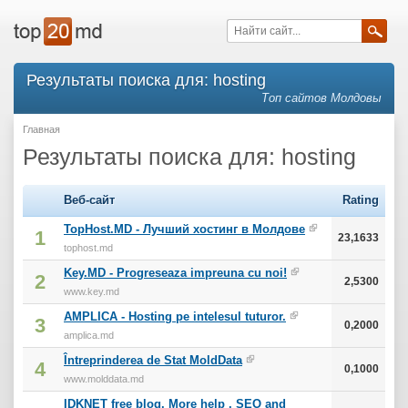
Результаты поиска для: hosting
Топ сайтов Молдовы
Главная
Результаты поиска для: hosting
Веб-сайт
Rating
TopHost.MD - Лучший хостинг в Молдове
1
23,1633
tophost.md
Key.MD - Progreseaza impreuna cu noi!
2
2,5300
www.key.md
AMPLICA - Hosting pe intelesul tuturor.
3
0,2000
amplica.md
Întreprinderea de Stat MoldData
4
0,1000
www.molddata.md
IDKNET free blog. More help . SEO and