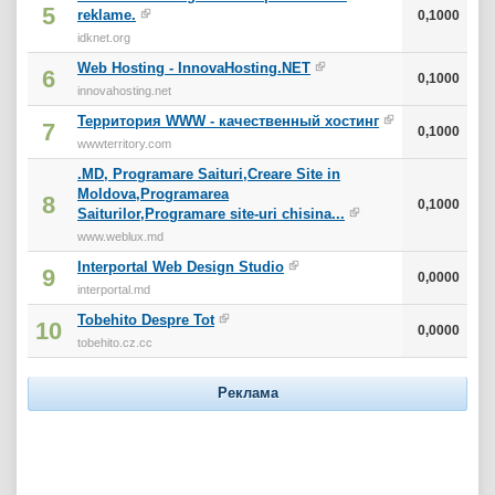
5
reklame.
0,1000
idknet.org
Web Hosting - InnovaHosting.NET
6
0,1000
innovahosting.net
Территория WWW - качественный хостинг
7
0,1000
wwwterritory.com
.MD, Programare Saituri,Creare Site in
Moldova,Programarea
8
0,1000
Saiturilor,Programare site-uri chisina...
www.weblux.md
Interportal Web Design Studio
9
0,0000
interportal.md
Tobehito Despre Tot
10
0,0000
tobehito.cz.cc
Реклама