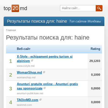
Результаты поиска для: haine
Топ сайтов Молдовы
Главная
Результаты поиска для: haine
Веб-сайт
Rating
X-Style - echipament pentru turism si
1
alpinism
29,1203
www.xstyle.md
WomanShop.md
2
0,1000
womanshop.md
Anunturi gratuite online - Anunturi gratis
3
sau sponsorizate
0,0000
anunturi-publicitate.net
TAOinMD.com
4
0,0000
taoinmd.com