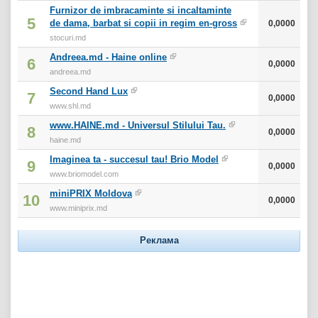
Furnizor de imbracaminte si incaltaminte
5
de dama, barbat si copii in regim en-gross
0,0000
stocuri.md
Andreea.md - Haine online
6
0,0000
andreea.md
Second Hand Lux
7
0,0000
www.shl.md
www.HAINE.md - Universul Stilului Tau.
8
0,0000
haine.md
Imaginea ta - succesul tau! Brio Model
9
0,0000
www.briomodel.com
miniPRIX Moldova
10
0,0000
www.miniprix.md
Реклама