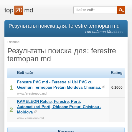
Результаты поиска для: ferestre termopan md
Топ сайтов Молдовы
Главная
Результаты поиска для: ferestre
termopan md
Веб-сайт
Rating
Ferestre PVC md - Ferestre si Usi PVC cu
1
Geamuri Termopan Preturi Moldova Chisinau.
0,1000
www.ferestrepvc.md
KAMELEON Rolete, Ferestre, Porti,
Automatizari Porti, Obloane Preturi Chisinau -
2
Moldova
www.kameleon.md
Реклама