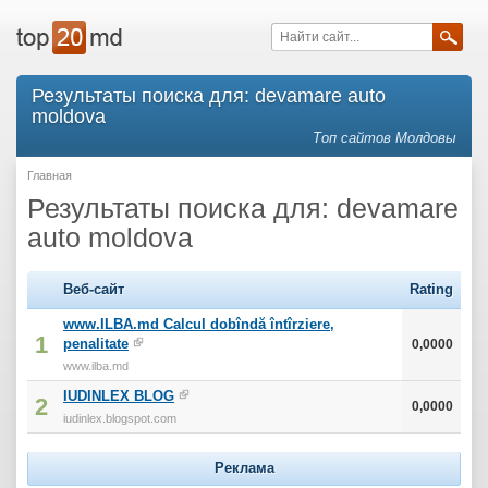
Результаты поиска для: devamare auto
moldova
Топ сайтов Молдовы
Главная
Результаты поиска для: devamare
auto moldova
Веб-сайт
Rating
www.ILBA.md Calcul dobîndă întîrziere,
1
penalitate
0,0000
www.ilba.md
IUDINLEX BLOG
2
0,0000
iudinlex.blogspot.com
Реклама