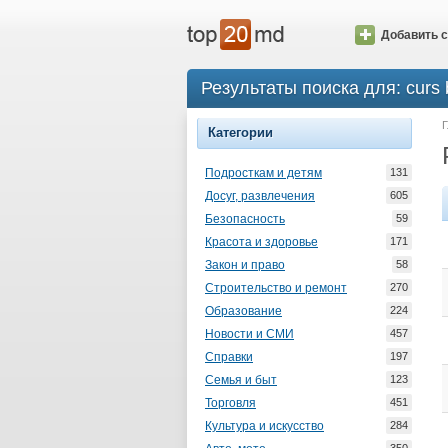
Добавить с
Результаты поиска для: curs
Г
Категории
Подросткам и детям
131
Досуг, развлечения
605
Безопасность
59
Красота и здоровье
171
Закон и право
58
Строительство и ремонт
270
Образование
224
Новости и СМИ
457
Справки
197
Семья и быт
123
Торговля
451
Культура и искусство
284