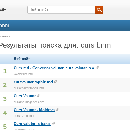
айт
 bnm
лавная
Результаты поиска для: curs bnm
Веб-сайт
Curs.md - Convertor valutar, curs valutar, s.a.
1
www.curs.md
cursvalutar.topbiz.md
2
cursvalutar.topbiz.md
Curs Valutar
3
cursmd.blogspot.com
Curs Valutar - Moldova
4
curs.tvmd.info
Curs valutar la banci
5
www.cursul.md