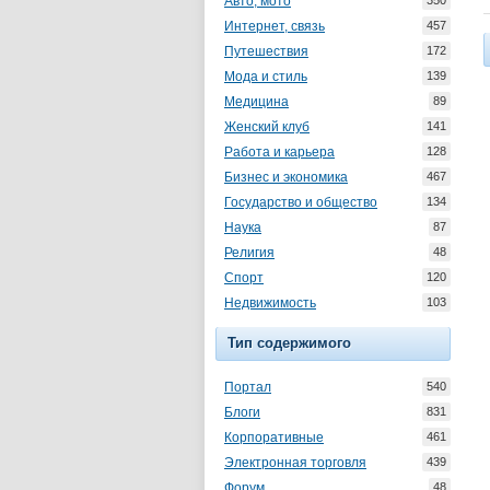
Авто, мото
350
Интернет, связь
457
Путешествия
172
Мода и стиль
139
Медицина
89
Женский клуб
141
Работа и карьера
128
Бизнес и экономика
467
Государство и общество
134
Наука
87
Религия
48
Спорт
120
Недвижимость
103
Тип содержимого
Портал
540
Блоги
831
Корпоративные
461
Электронная торговля
439
Форум
48