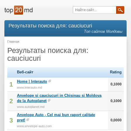
Результаты поиска для: cauciucuri
Топ сайтов Молдовы
Главная
Результаты поиска для:
cauciucuri
Веб-сайт
Rating
Home | Interauto
1
0,1000
www.interauto.md
Anvelope si cauciucuri in Chisinau si Moldova
2
de la Autoplanet
0,1000
www.autoplanet.md
Anvelope Auto - Cel mai bun raport calitate
3
pret!
0,0000
www.anvelope-auto.com