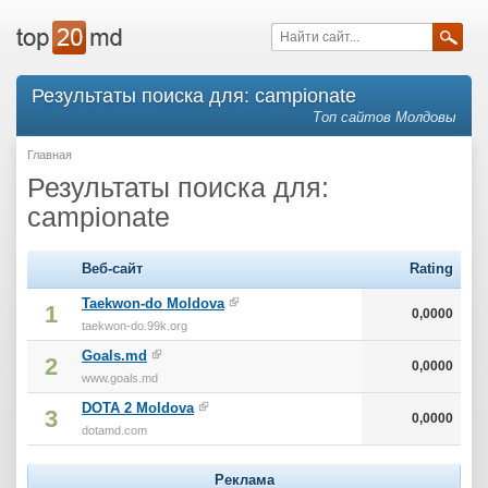
Результаты поиска для: campionate
Топ сайтов Молдовы
Главная
Результаты поиска для:
campionate
Веб-сайт
Rating
Taekwon-do Moldova
1
0,0000
taekwon-do.99k.org
Goals.md
2
0,0000
www.goals.md
DOTA 2 Moldova
3
0,0000
dotamd.com
Реклама