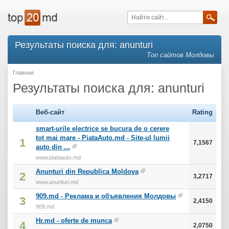
Результаты поиска для: anunturi
Топ сайтов Молдовы
Главная
Результаты поиска для: anunturi
Веб-сайт
Rating
smart-urile electrice se bucura de o cerere
tot mai mare - PiataAuto.md - Site-ul lumii
1
7,1567
auto din ...
www.piataauto.md
Anunturi din Republica Moldova
2
3,2717
www.anunturi.md
909.md - Реклама и объявления Молдовы
3
2,4150
909.md
Hr.md - oferte de munca
4
2,0750