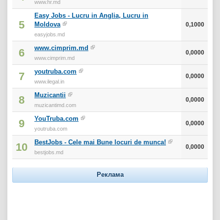
www.hr.md
Easy Jobs - Lucru in Anglia, Lucru in
5
Moldova
0,1000
easyjobs.md
www.cimprim.md
6
0,0000
www.cimprim.md
youtruba.com
7
0,0000
www.ilegal.in
Muzicantii
8
0,0000
muzicantimd.com
YouTruba.com
9
0,0000
youtruba.com
BestJobs - Cele mai Bune locuri de munca!
10
0,0000
bestjobs.md
Реклама