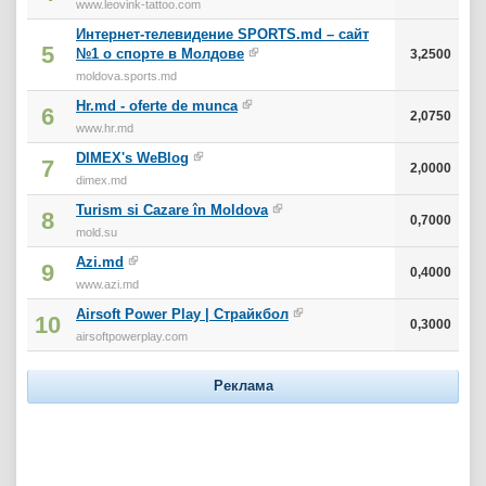
www.leovink-tattoo.com
Интернет-телевидение SPORTS.md – сайт
5
№1 о спорте в Молдове
3,2500
moldova.sports.md
Hr.md - oferte de munca
6
2,0750
www.hr.md
DIMEX's WeBlog
7
2,0000
dimex.md
Turism si Cazare în Moldova
8
0,7000
mold.su
Azi.md
9
0,4000
www.azi.md
Airsoft Power Play | Страйкбол
10
0,3000
airsoftpowerplay.com
Реклама