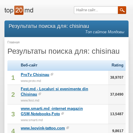
Результаты поиска для: chisinau
Топ сайтов Молдовы
Главная
Результаты поиска для: chisinau
Веб-сайт
Rating
ProTv Chisinau
1
38,9707
www.protv.md
Fest.md - Localuri si evenimente din
2
Chisinau
37,0490
www.fest.md
www.smarti.md -internet magazin
3
GSM,Notebooks,Foto
13,5487
www.smarti.md
www.leovink-tattoo.com
4
9,8617