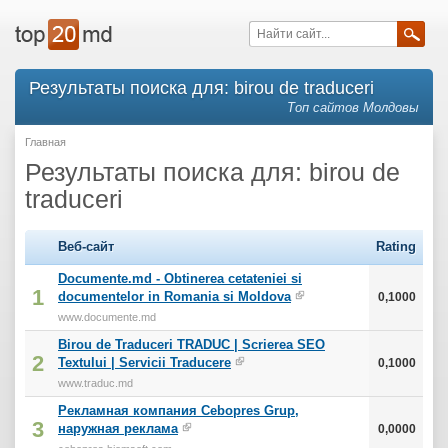
Результаты поиска для: birou de traduceri
Топ сайтов Молдовы
Главная
Результаты поиска для: birou de
traduceri
Веб-сайт
Rating
Documente.md - Obtinerea cetateniei si
1
documentelor in Romania si Moldova
0,1000
www.documente.md
Birou de Traduceri TRADUC | Scrierea SEO
2
Textului | Servicii Traducere
0,1000
www.traduc.md
Рекламная компания Cebopres Grup,
3
наружная реклама
0,0000