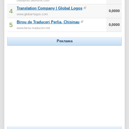
cebopres.biomsoft.com
Translation Company | Global Logos
4
0,0000
www.global-logos.com
Birou de Traduceri Perlia, Chisinau
5
0,0000
www.birou-traduceri.md
Реклама