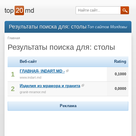
Результаты поиска для: столы
Топ сайтов Молдовы
Главная
Результаты поиска для: столы
Веб-сайт
Rating
ГЛАВНАЯ- INDART.MD -
1
0,1000
www.indart.md
Изделия из мрамора и гранита
2
0,0000
granit-mramor.md
Реклама