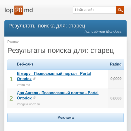
Результаты поиска для: старец
Топ сайтов Молдовы
Главная
Результаты поиска для: старец
Веб-сайт
Rating
В миру - Православный портал - Portal
1
Ortodox
0,0000
vmiru.md
Два Aнгела - Православный портал - Portal
2
Ortodox
0,0000
2angela.ucoz.ru
Реклама