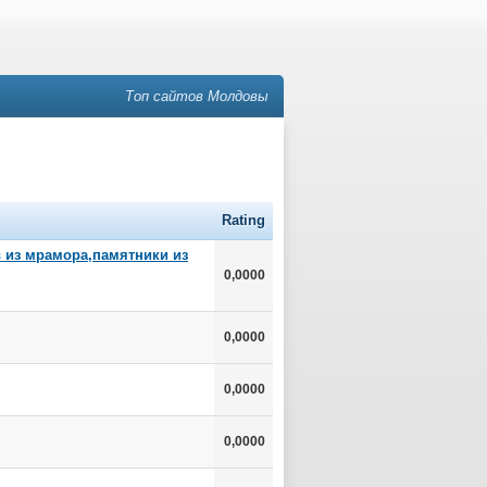
Топ сайтов Молдовы
Rating
в из мрамора,памятники из
0,0000
0,0000
0,0000
0,0000