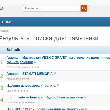
айт
ятники
лавная
Результаты поиска для: памятники
Веб-сайт
Главная | Мастерская VESNIC-GRANIT -изготовление памятнико
1
гранита,памятни
www.vesnic-granit.com.md
Главная | STAMATI-MEMORIA
2
monument.com.md
Изделия из мрамора и гранита
3
granit-mramor.md
monumente — funerare | Надгробные памятники
4
monumente-funerare.md
"CHERBER MIX" - Тротуарная плитка, Памятники