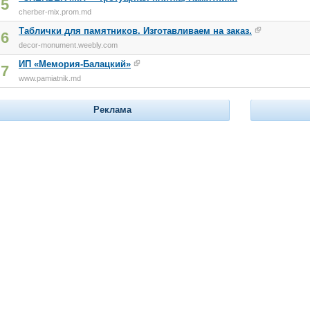
5
cherber-mix.prom.md
Таблички для памятников. Изготавливаем на заказ.
6
decor-monument.weebly.com
ИП «Мемория-Балацкий»
7
www.pamiatnik.md
Реклама