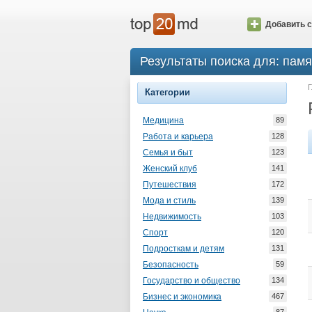
Добавить с
Результаты поиска для: пам
Г
Категории
Медицина
89
Работа и карьера
128
Семья и быт
123
Женский клуб
141
Путешествия
172
Мода и стиль
139
Недвижимость
103
Спорт
120
Подросткам и детям
131
Безопасность
59
Государство и общество
134
Бизнес и экономика
467