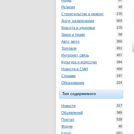
Наука
87
Религия
48
Строительство и ремонт
270
Досуг, развлечения
603
Красота и здоровье
170
Закон и право
58
Авто, мото
350
Торговля
451
Интернет, связь
457
Культура и искусство
284
Новости и СМИ
456
Справки
197
Образование
224
Тип содержимого
Новости
317
Объявлений
389
Портал
539
Форум
48
Блоги
831