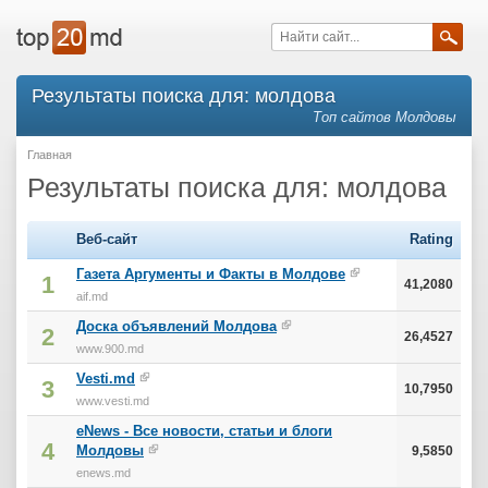
Результаты поиска для: молдова
Топ сайтов Молдовы
Главная
Результаты поиска для: молдова
Веб-сайт
Rating
Газета Аргументы и Факты в Молдове
1
41,2080
aif.md
Доска объявлений Молдова
2
26,4527
www.900.md
Vesti.md
3
10,7950
www.vesti.md
eNews - Все новости, статьи и блоги
4
Молдовы
9,5850
enews.md