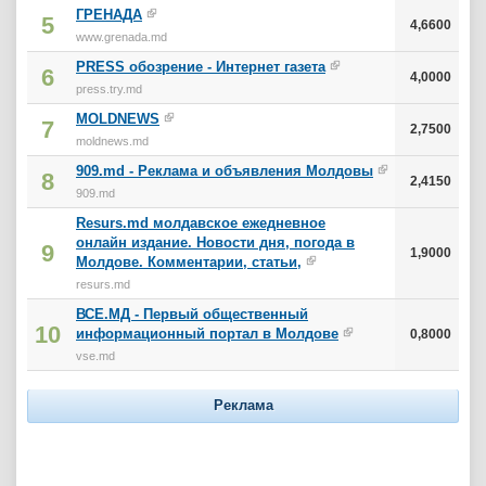
ГРЕНАДА
5
4,6600
www.grenada.md
PRESS обозрение - Интернет газета
6
4,0000
press.try.md
MOLDNEWS
7
2,7500
moldnews.md
909.md - Реклама и объявления Молдовы
8
2,4150
909.md
Resurs.md молдавское ежедневное
онлайн издание. Новости дня, погода в
9
1,9000
Молдове. Комментарии, статьи,
resurs.md
ВСЕ.МД - Первый общественный
10
информационный портал в Молдове
0,8000
vse.md
Реклама