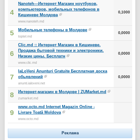
Nanoteh—Интернет Магазин ноутбуков,
компьютеров, мобильных телефонов в
4
0,1000
Кишиневе Молдова
www.nanoteh.md
Мобильные телефоны в Молдове
5
0,0000
toptel.md
Clic.md :: Интернет Магазин в Кишиневе.
Продажа бытовой техники и электроники.
6
0,0000
Низкие цены. Бесплатн
www.clic.md
IaLoVeni Anunturi Gratuite Бесплатная доска
7
обьявлений
0,0000
anunti.ialoveni.net
Интернет-магазин в Молдове | ZUMarket.md
8
zumarket.md
www.octo.md Internet Magazin Online -
9
Livrare Toată Moldova
www.octo.md
Реклама