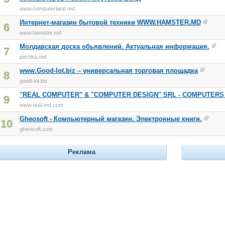
www.computerland.md
Интернет-магазин бытовой техники WWW.HAMSTER.MD
6
www.hamster.md
Молдавская доска обьявлений. Актуальная информация.
7
ptichka.md
www.Good-lot.biz – универсальная торговая площадка
8
good-lot.biz
"REAL COMPUTER" & "COMPUTER DESIGN" SRL - COMPUTERS 
9
www.real-md.com
Gheosoft - Компьютерный магазин. Электронные книги.
10
gheosoft.com
Реклама