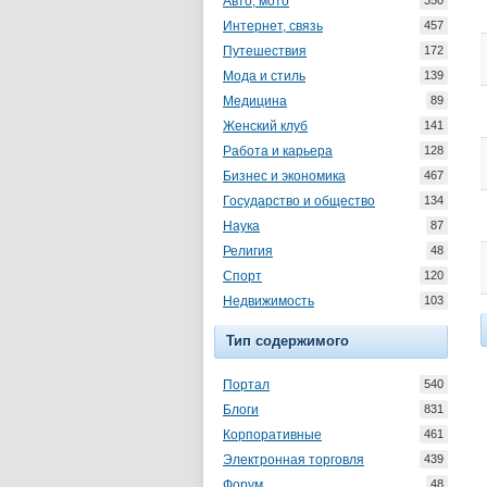
Авто, мото
350
Интернет, связь
457
Путешествия
172
Мода и стиль
139
Медицина
89
Женский клуб
141
Работа и карьера
128
Бизнес и экономика
467
Государство и общество
134
Наука
87
Религия
48
Спорт
120
Недвижимость
103
Тип содержимого
Портал
540
Блоги
831
Корпоративные
461
Электронная торговля
439
Форум
48