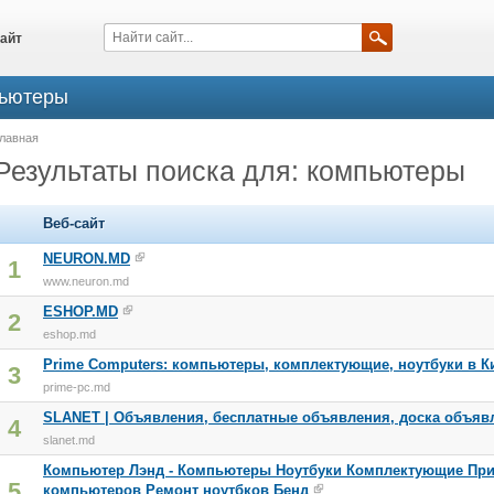
айт
пьютеры
лавная
Результаты поиска для: компьютеры
Веб-сайт
NEURON.MD
1
www.neuron.md
ESHOP.MD
2
eshop.md
Prime Computers: компьютеры, комплектующие, ноутбуки в 
3
prime-pc.md
SLANET | Объявления, бесплатные объявления, доска объяв
4
slanet.md
Компьютер Лэнд - Компьютеры Ноутбуки Комплектующие Пр
5
компьютеров Ремонт ноутбков Бенд