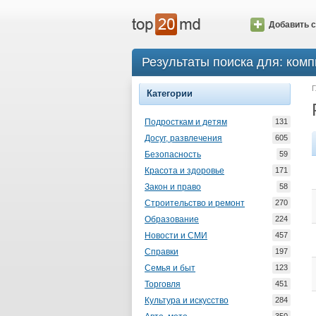
Добавить с
Результаты поиска для: ком
Г
Категории
Подросткам и детям
131
Досуг, развлечения
605
Безопасность
59
Красота и здоровье
171
Закон и право
58
Строительство и ремонт
270
Образование
224
Новости и СМИ
457
Справки
197
Семья и быт
123
Торговля
451
Культура и искусство
284