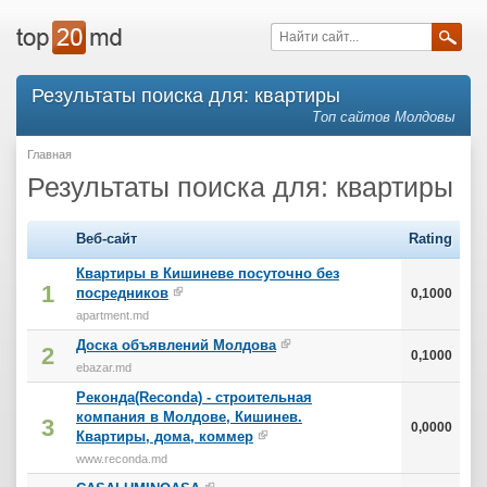
Результаты поиска для: квартиры
Топ сайтов Молдовы
Главная
Результаты поиска для: квартиры
Веб-сайт
Rating
Квартиры в Кишиневе посуточно без
1
посредников
0,1000
apartment.md
Доска объявлений Молдова
2
0,1000
ebazar.md
Реконда(Reconda) - строительная
компания в Молдове, Кишинев.
3
0,0000
Квартиры, дома, коммер
www.reconda.md