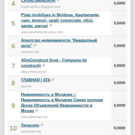
CASALUMINOASA
4
0,0000
kupikvartirku.blogspot.com
Piata imobiliara in Moldova. Apartamente,
case, terenuri, spatii comerciale, oficii,
5
0,0000
garaje, parcari
www.apartamente-case.com
Агентство недвижимости "Квадратный
6
метр"
0,0000
www.m2.md
AlimConstruct Grup - Compania de
7
construcţii
0,0000
alimconstruct.md
ГЛАВНАЯ | ATA
8
0,0000
ata.md
Недвижимость в Молдове ::
Недвижимость в Молдове Самая крупная
9
Доска Объявлений Недвижимости в
0,0000
Молдо
www.allhomes.md
Sevacons
10
0,0000
sevacons.md