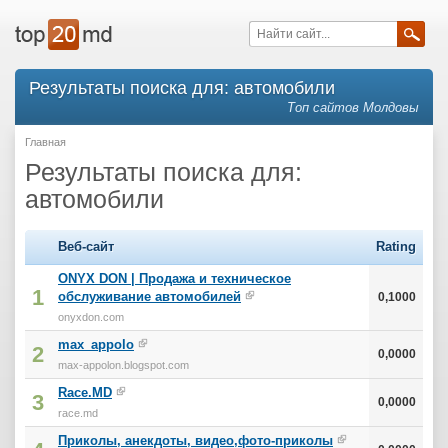
Результаты поиска для: автомобили
Топ сайтов Молдовы
Главная
Результаты поиска для:
автомобили
Веб-сайт
Rating
ONYX DON | Продажа и техническое
1
обслуживание автомобилей
0,1000
onyxdon.com
max_appolo
2
0,0000
max-appolon.blogspot.com
Race.MD
3
0,0000
race.md
Приколы, анекдоты, видео,фото-приколы