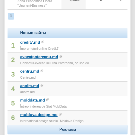
Zona Economică Liberă
"Ungheni-Business"
1
Новые сайты
credit7.md
1
Împrumuturi online Credit7
avocatpotereanu.md
2
Cabinetul Avocatului Dina Potereanu, on-line co...
centru.md
3
Centru.md
anofm.md
4
anofm.md
molddata.md
5
Întreprinderea de Stat MoldData
moldova-design.md
6
international design studio- Moldova Design
Реклама