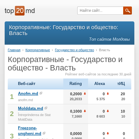
Корпоративные: Государство и общество:
Власть
Топ сайтов Молдовы
Главная
›
Корпоративные
›
Государство и общество
›
Власть
Корпоративные - Государство и
общество - Власть
Рейтинг веб-сайтов за последние 30 дней
Веб-сайт
Rating
Alexa
тИЦ
Anofm.md
0,2000
0
20
1
20,2033
5 375
20
anofm.md
Molddata.md
0,1000
0
10
2
Întreprinderea de Stat
7,1660
8 603
10
MoldData
Freezone-
ungheni.md
0,0000
0
0
3
0,0000
0
0