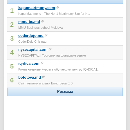
kapumatrimony.com
1
Kapu Matrimony - The No. 1 Matrimony Site for K...
mmu-bs.md
2
MMU Business school Moldova
coderdojo.md
3
CoderDojo Chisinau
nysecapital.com
4
NYSECAPITAL | Торговля на фондовом рынке
iq-dica.com
5
Компьютерные Курсы в обучаещум центру IQ-DICA |...
bolotova.md
6
Сайт учителя музыки Болотовой Е.В.
Реклама