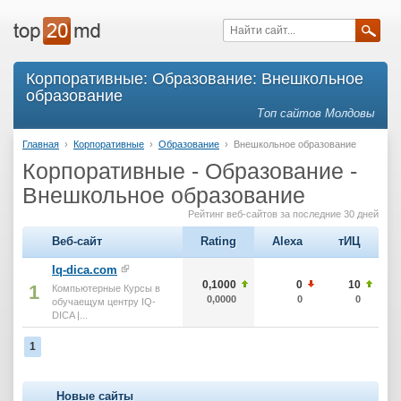
Корпоративные: Образование: Внешкольное
образование
Топ сайтов Молдовы
Главная
›
Корпоративные
›
Образование
›
Внешкольное образование
Корпоративные - Образование -
Внешкольное образование
Рейтинг веб-сайтов за последние 30 дней
Веб-сайт
Rating
Alexa
тИЦ
Iq-dica.com
0,1000
0
10
1
Компьютерные Курсы в
0,0000
0
0
обучаещум центру IQ-
DICA |...
1
Новые сайты