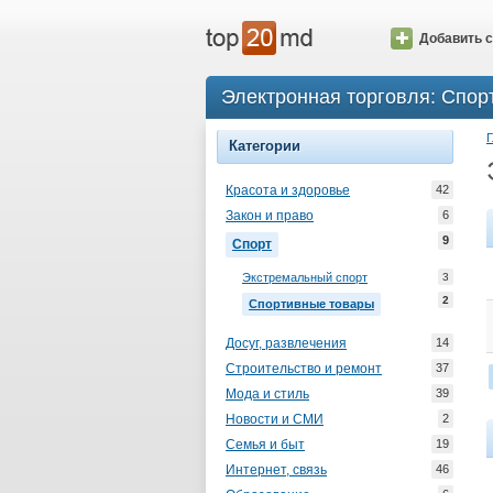
Добавить с
Электронная торговля: Спор
Г
Категории
Красота и здоровье
42
Закон и право
6
9
Спорт
Экстремальный спорт
3
2
Спортивные товары
Досуг, развлечения
14
Строительство и ремонт
37
Мода и стиль
39
Новости и СМИ
2
Семья и быт
19
Интернет, связь
46