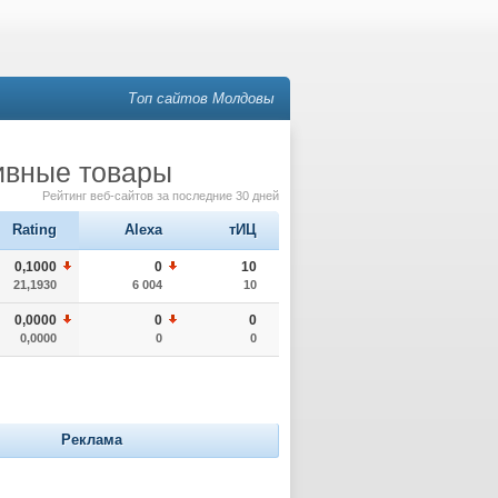
Топ сайтов Молдовы
тивные товары
Рейтинг веб-сайтов за последние 30 дней
Rating
Alexa
тИЦ
0,1000
0
10
21,1930
6 004
10
0,0000
0
0
0,0000
0
0
Реклама