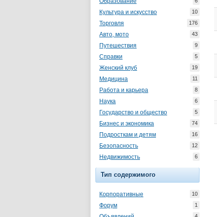
Образование
6
Культура и искусство
10
Торговля
176
Авто, мото
43
Путешествия
9
Справки
5
Женский клуб
19
Медицина
11
Работа и карьера
8
Наука
6
Государство и общество
5
Бизнес и экономика
74
Подросткам и детям
16
Безопасность
12
Недвижимость
6
Тип содержимого
Корпоративные
10
Форум
1
Объявлений
4