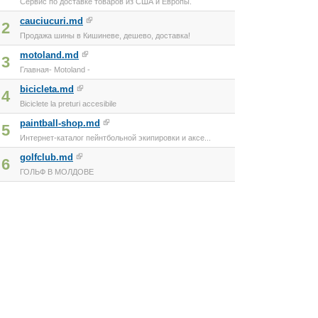
Сервис по доставке товаров из США и Европы.
cauciucuri.md
2
Продажа шины в Кишиневе, дешево, доставка!
motoland.md
3
Главная- Motoland -
bicicleta.md
4
Biciclete la preturi accesibile
paintball-shop.md
5
Интернет-каталог пейнтбольной экипировки и аксе...
golfclub.md
6
ГОЛЬФ В МОЛДОВЕ