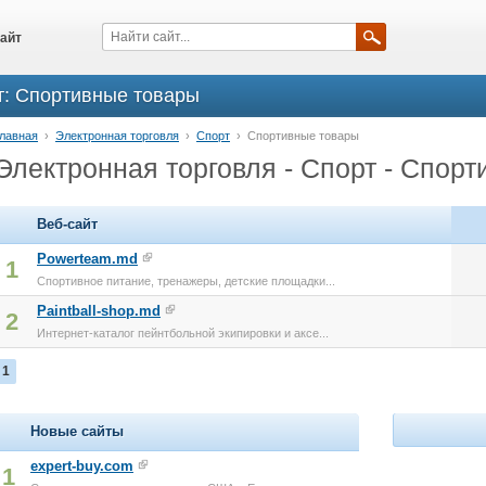
айт
т: Спортивные товары
лавная
›
Электронная торговля
›
Спорт
›
Спортивные товары
Электронная торговля - Спорт - Спор
Веб-сайт
Powerteam.md
1
Спортивное питание, тренажеры, детские площадки...
Paintball-shop.md
2
Интернет-каталог пейнтбольной экипировки и аксе...
1
Новые сайты
expert-buy.com
1