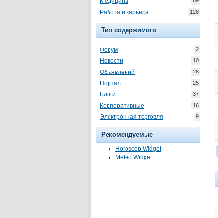
Медицина
89
Работа и карьера
128
Тип содержимого
Форум
2
Новости
10
Объявлений
26
Портал
25
Блоги
37
Корпоративные
16
Электронная торговля
9
Рекомендуемые
Horoscop Widget
Meteo Widget