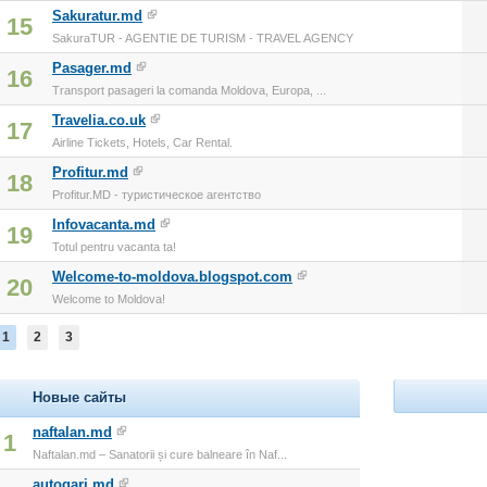
Sakuratur.md
15
SakuraTUR - AGENTIE DE TURISM - TRAVEL AGENCY
Pasager.md
16
Transport pasageri la comanda Moldova, Europa, ...
Travelia.co.uk
17
Airline Tickets, Hotels, Car Rental.
Profitur.md
18
Profitur.MD - туристическое агентство
Infovacanta.md
19
Totul pentru vacanta ta!
Welcome-to-moldova.blogspot.com
20
Welcome to Moldova!
1
2
3
Новые сайты
naftalan.md
1
Naftalan.md – Sanatorii și cure balneare în Naf...
autogari.md