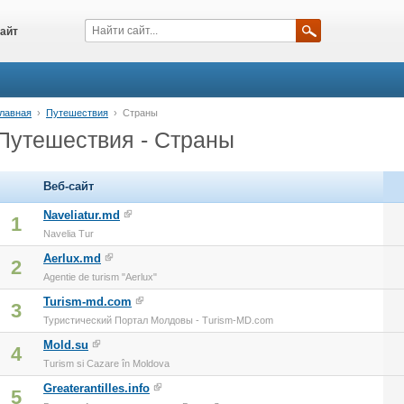
айт
лавная
›
Путешествия
›
Страны
Путешествия - Страны
Веб-сайт
Naveliatur.md
1
Navelia Tur
Aerlux.md
2
Agentie de turism "Aerlux"
Turism-md.com
3
Туристический Портал Молдовы - Turism-MD.com
Mold.su
4
Turism si Cazare în Moldova
Greaterantilles.info
5