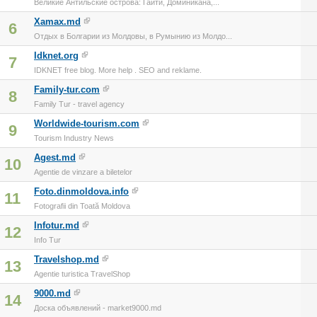
Великие Антильские острова: Гаити, Доминикана,...
Xamax.md
6
Отдых в Болгарии из Молдовы, в Румынию из Молдо...
Idknet.org
7
IDKNET free blog. More help . SEO and reklame.
Family-tur.com
8
Family Tur - travel agency
Worldwide-tourism.com
9
Tourism Industry News
Agest.md
10
Agentie de vinzare a biletelor
Foto.dinmoldova.info
11
Fotografii din Toată Moldova
Infotur.md
12
Info Tur
Travelshop.md
13
Agentie turistica TravelShop
9000.md
14
Доска объявлений - market9000.md