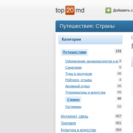
Добавить с
Путешествия: Страны
Г
Категории
172
Путешествия
Оформление загранпаспортов и виз
3
Санатории
5
Туры и экскурсии
36
Рейтинги, отзывы
4
Активный отдых
35
Туроператоры и агентства
55
40
Страны
Гостиницы
22
Интернет, связь
457
Торговля
451
Культура и искусство
284