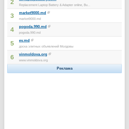
2
Replacement Laptop Battery & Adapter online, Bu...
market9000.md
3
market9000.md
pogoda.990.md
4
pogoda.990.md
ev.md
5
доска элитных объявлений Молдовы
vinmoldova.org
6
www.vinmoldova.org
Реклама