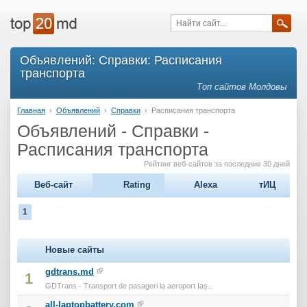
Объявлений: Справки: Расписания
транспорта
Топ сайтов Молдовы
Главная
›
Объявлений
›
Справки
›
Расписания транспорта
Объявлений - Справки -
Расписания транспорта
Рейтинг веб-сайтов за последние 30 дней
Веб-сайт
Rating
Alexa
тИЦ
1
Новые сайты
gdtrans.md
1
GDTrans - Transport de pasageri la aeroport Iaș...
all-laptopbattery.com