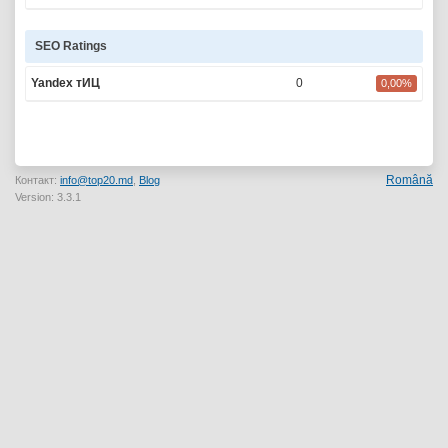
SEO Ratings
Yandex тИЦ
0
0,00%
Română
Контакт:
info@top20.md
,
Blog
Version: 3.3.1