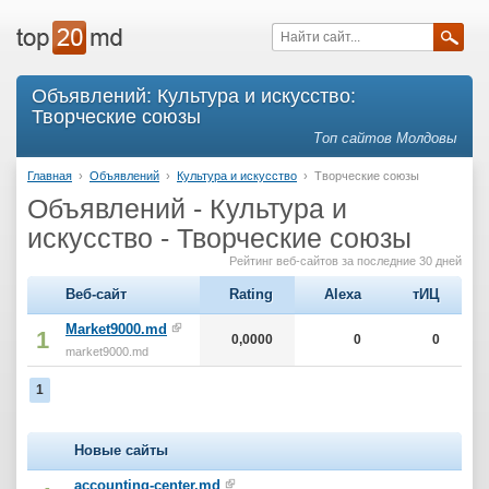
Объявлений: Культура и искусство:
Творческие союзы
Топ сайтов Молдовы
Главная
›
Объявлений
›
Культура и искусство
›
Творческие союзы
Объявлений - Культура и
искусство - Творческие союзы
Рейтинг веб-сайтов за последние 30 дней
Веб-сайт
Rating
Alexa
тИЦ
Market9000.md
1
0,0000
0
0
market9000.md
1
Новые сайты
accounting-center.md