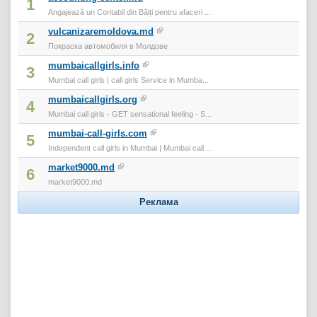
1
Angajează un Contabil din Bălți pentru afaceri ...
vulcanizaremoldova.md
2
Покраска автомобиля в Молдове
mumbaicallgirls.info
3
Mumbai call girls | call girls Service in Mumba...
mumbaicallgirls.org
4
Mumbai call girls - GET sensational feeling - S...
mumbai-call-girls.com
5
Independent call girls in Mumbai | Mumbai call ...
market9000.md
6
market9000.md
Реклама