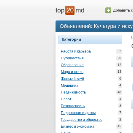
Добавить с
Объявлений: Культура и иску
Г
Категории
Работа и карьера
32
Путешествия
26
Образование
12
Мода и стиль
13
Женский клуб
6
Медицина
4
Недвижимость
48
Спорт
4
Безопасность
8
Подросткам и детям
7
Государство и общество
2
Бизнес и экономика
45