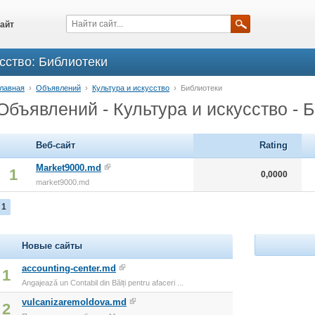
айт
сство: Библиотеки
лавная
›
Объявлений
›
Культура и искусство
›
Библиотеки
Объявлений - Культура и искусство - 
Веб-сайт
Rating
Market9000.md
1
0,0000
market9000.md
1
Новые сайты
accounting-center.md
1
Angajează un Contabil din Bălți pentru afaceri ...
vulcanizaremoldova.md
2