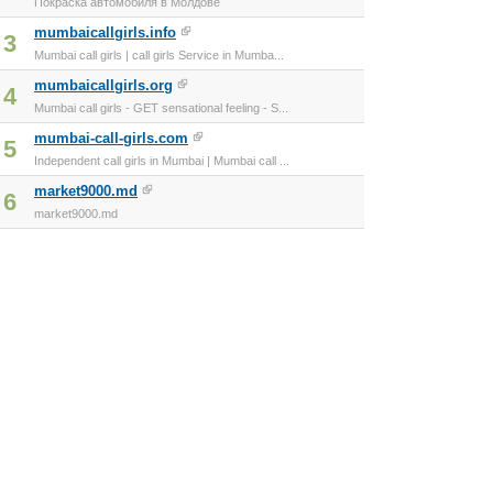
Покраска автомобиля в Молдове
mumbaicallgirls.info
3
Mumbai call girls | call girls Service in Mumba...
mumbaicallgirls.org
4
Mumbai call girls - GET sensational feeling - S...
mumbai-call-girls.com
5
Independent call girls in Mumbai | Mumbai call ...
market9000.md
6
market9000.md