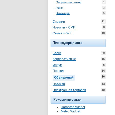
Творческие союзы
1
Кино
2
Анимация
5
Справки
21
Новости и СМИ
8
Семья и быт
10
Тип содержимого
Блоги
89
Корпоративные
15
Форум
5
Портал
64
16
Объявлений
Новости
13
Электронная торговля
10
Рекомендуемые
Horoscop Widget
Meteo Widget