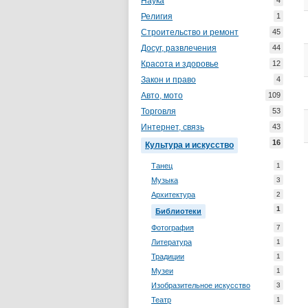
Наука
4
Религия
1
Строительство и ремонт
45
Досуг, развлечения
44
Красота и здоровье
12
Закон и право
4
Авто, мото
109
Торговля
53
Интернет, связь
43
16
Культура и искусство
Танец
1
Музыка
3
Архитектура
2
1
Библиотеки
Фотография
7
Литература
1
Традиции
1
Музеи
1
Изобразительное искусство
3
Театр
1