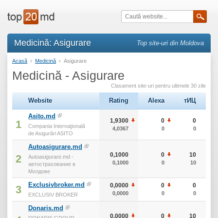
Medicină: Asigurare
Top site-uri din Moldova
Acasă
›
Medicină
›
Asigurare
Medicină - Asigurare
Clasament site-uri pentru ultimele 30 zile
Website
Rating
Alexa
тИЦ
Asito.md
1,9300
0
0
1
Compania Internaţională
4,0367
0
0
de Asigurări ASITO
Autoasigurare.md
0,1000
0
10
2
Autoasigurare.md -
0,1000
0
10
автострахование в
Молдове
Exclusivbroker.md
0,0000
0
0
3
0,0000
0
0
EXCLUSIV BROKER
Donaris.md
0,0000
0
10
DONARIS GROUP-