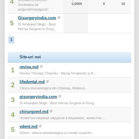
4
0,0000
0
10
Societatea de
asigurari/reasigurari
Gisurgeryindia.com
5
Dr Amanjeet Singh - Best
Hernia Surgeon in Gurg...
1
Site-uri noi
reviva.md
1
Reviva Therapy Chișinău - Masaj Terapeutic și R...
lifedental.md
2
Clinica stomatologica din Chisinau, Moldova
gisurgeryindia.com
3
Dr Amanjeet Singh - Best Hernia Surgeon in Gurg...
chirurgomf.md
4
Челюстно-лицевая хирургия в Кишиневе, челюстно-...
vdent.md
5
VDent - clinica stomatologica cu medici experim...