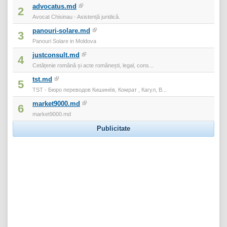
advocatus.md
2
Avocat Chisinau - Asistență juridică.
panouri-solare.md
3
Panouri Solare in Moldova
justconsult.md
4
Cetățenie română și acte românești, legal, cons...
tst.md
5
TST - Бюро переводов Кишинёв, Комрат , Кагул, В...
market9000.md
6
market9000.md
Publicitate