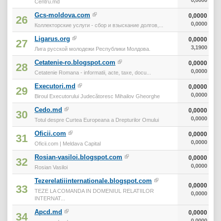
Centru.md
Gcs-moldova.com
0,0000
26
0,0000
Коллекторские услуги - сбор и взыскание долгов,...
Ligarus.org
0,0000
27
3,1900
Лига русской молодежи Республики Молдова.
Cetatenie-ro.blogspot.com
0,0000
28
0,0000
Cetatenie Romana - informatii, acte, taxe, docu...
Executori.md
0,0000
29
0,0000
Biroul Executorului Judecătoresc Mihailov Gheorghe
Cedo.md
0,0000
30
0,0000
Totul despre Curtea Europeana a Drepturilor Omului
Oficii.com
0,0000
31
0,0000
Oficii.com | Meldava Capital
Rosian-vasiloi.blogspot.com
0,0000
32
0,0000
Rosian Vasiloi
Tezerelatiiinternationale.blogspot.com
0,0000
33
TEZE LA COMANDA IN DOMENIUL RELATIILOR
0,0000
INTERNAT...
Apcd.md
0,0000
34
0,0000