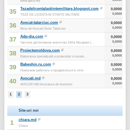
www.apcd.md
Tezadelicentalastiintemilitare.blogspot.com
0,0000
35
0,0000
TEZE DE LICENTA IN STIINTE MILITARE
Avocat-tatarciuc.com
0,0000
36
0,0000
Birou de Avocati Victor Tatarciuc
Adp-dia.com
0,0000
37
0,0000
Частное детективное агентство DIA в Молдове | ...
Proiectemoldova.com
0,0000
38
0,0000
Elaborarea specializată a proiectelor si tezelo...
Babeshin.ru.com
0,0000
39
0,0000
Помогаем работать и продвигаться в сети
Avocati.md
0,0000
40
0,0000
AVOCATI.MD Avocatura de business
1
2
3
Site-uri noi
chiara.md
1
Chiara