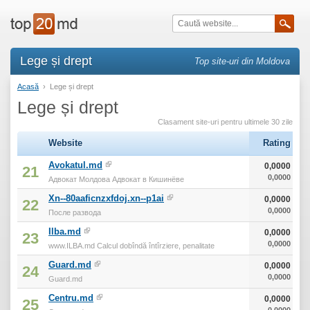
Lege și drept
Top site-uri din Moldova
Acasă
›
Lege și drept
Lege și drept
Clasament site-uri pentru ultimele 30 zile
Website
Rating
Avokatul.md
0,0000
21
0,0000
Адвокат Молдова Адвокат в Кишинёве
Xn--80aaficnzxfdoj.xn--p1ai
0,0000
22
0,0000
После развода
Ilba.md
0,0000
23
0,0000
www.ILBA.md Calcul dobîndă întîrziere, penalitate
Guard.md
0,0000
24
0,0000
Guard.md
Centru.md
0,0000
25
0,0000