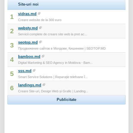
Site-uri noi
vidras.md
1
Creare website de la 300 euro
websty.md
2
Servicii complete de creare site web la pret ac...
seotop.md
3
Продвижение сайтов в Молдове, Кишиневе | SEOTOP.MD
bamboo.md
4
Digital Marketing & SEO Agency in Moldova - Bam...
sss.md
5
Smart Service Solutions | Reparație telefoane î...
landings.md
6
Creare Site-uri, Design Web și Grafic | Landing...
Publicitate