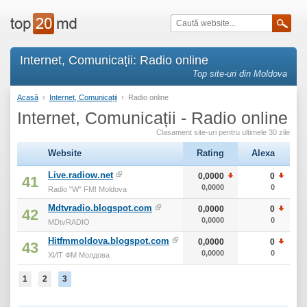
Internet, Comunicații: Radio online
Top site-uri din Moldova
Acasă
›
Internet, Comunicații
›
Radio online
Internet, Comunicații - Radio online
Clasament site-uri pentru ultimele 30 zile
Website
Rating
Alexa
Live.radiow.net
0,0000
0
41
0,0000
0
Radio "W" FM! Moldova
Mdtvradio.blogspot.com
0,0000
0
42
0,0000
0
MDtvRADIO
Hitfmmoldova.blogspot.com
0,0000
0
43
0,0000
0
ХИТ ФМ Молдова
1
2
3