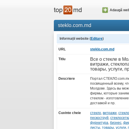
Adaugă web
steklo.com.md
Informații website (
Editare
)
URL
steklo.com.md
Все о стекле в Мо
Titlu
витражи, стеклопа
товары, услуги, п
Descriere
Портал СТЕКЛО.com.md 
посвященный всему, что
Молдове. Здесь вы мож
фирмы, которые занима
стеклом - изготовление
доставкой и пр.
Cuvinte cheie
стекло
,
витражи
,
стекл
пескоструй
,
стеклосетк
фурнитура
,
бизнес
,
фи
листы
,
товары
,
услуги
,