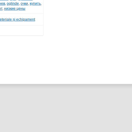
нев
,
oglinde
,
очки
,
купить
,
нт
,
низкие цены
eteriale și echipament