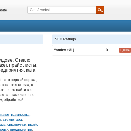
site
SEO Ratings
Yandex тИЦ
0
0,00%
лдове. Стекло,
кет, прайс листы,
редприятия, ката
- это первый портал,
 касается стекла, в
ете легко найти все
ются, так или иначе,
м, обработкой,
опакет
,
гравировка
,
а
,
стеклотара
,
рма
,
справочник
,
прайс
поиск
,
предприятия
,