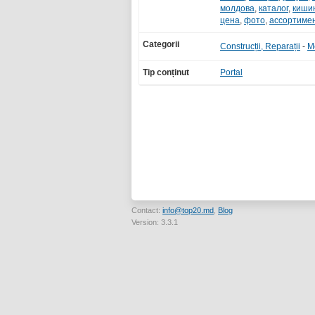
молдова
,
каталог
,
киши
цена
,
фото
,
ассортиме
Categorii
Construcții, Reparații
-
M
Tip conținut
Portal
Contact:
info@top20.md
,
Blog
Version: 3.3.1