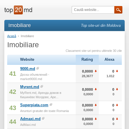
Imobiliare
Top site-uri din Moldova
Acasă
›
Imobiliare
Imobiliare
Clasament site-uri pentru ultimele 30 zile
Website
Rating
Alexa
т
9000.md
0,0000
0
41
Доска объявлений -
28,3677
1.012
market9000.md
Myrent.md
0,0000
0
42
MyRent.md, Аренда домов в
0,0000
0
Кишинёве Молдове, Аре...
Superpiata.com
0,0000
0
43
0,0000
0
Anunturi gratuite din toate Romania
Admaxi.md
0,0000
0
44
0,0000
0
AdMaxi.md