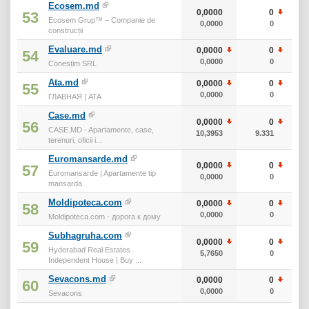
Ecosem.md
0,0000
0
53
Ecosem Grup™ – Companie de
0,0000
0
construcții
Evaluare.md
0,0000
0
54
0,0000
0
Conestim SRL
Ata.md
0,0000
0
55
0,0000
0
ГЛАВНАЯ | ATA
Case.md
0,0000
0
56
CASE.MD - Apartamente, case,
10,3953
9.331
terenuri, oficii i...
Euromansarde.md
0,0000
0
57
Euromansarde | Apartamente tip
0,0000
0
mansarda
Moldipoteca.com
0,0000
0
58
0,0000
0
Moldipoteca.com - дорога к дому
Subhagruha.com
0,0000
0
59
Hyderabad Real Estates
5,7650
0
Independent House | Buy ...
Sevacons.md
0,0000
0
60
0,0000
0
Sevacons