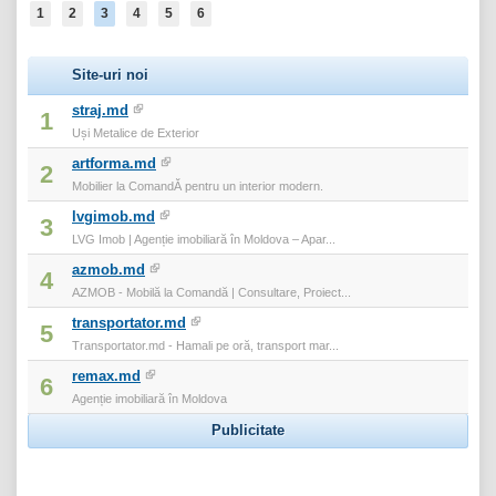
1
2
3
4
5
6
Site-uri noi
straj.md
1
Uși Metalice de Exterior
artforma.md
2
Mobilier la ComandĂ pentru un interior modern.
lvgimob.md
3
LVG Imob | Agenție imobiliară în Moldova – Apar...
azmob.md
4
AZMOB - Mobilă la Comandă | Consultare, Proiect...
transportator.md
5
Transportator.md - Hamali pe oră, transport mar...
remax.md
6
Agenție imobiliară în Moldova
Publicitate