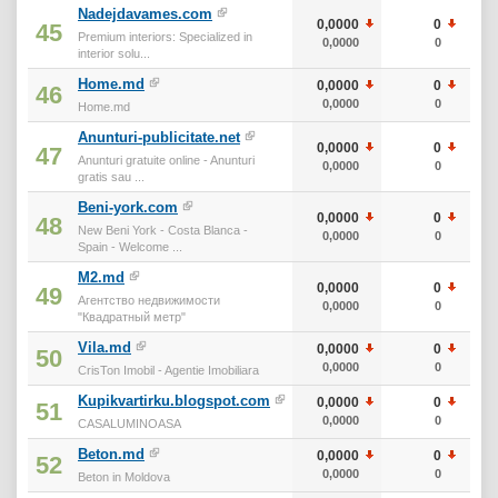
Nadejdavames.com
0,0000
0
45
Premium interiors: Specialized in
0,0000
0
interior solu...
Home.md
0,0000
0
46
0,0000
0
Home.md
Anunturi-publicitate.net
0,0000
0
47
Anunturi gratuite online - Anunturi
0,0000
0
gratis sau ...
Beni-york.com
0,0000
0
48
New Beni York - Costa Blanca -
0,0000
0
Spain - Welcome ...
M2.md
0,0000
0
49
Агентство недвижимости
0,0000
0
"Квадратный метр"
Vila.md
0,0000
0
50
0,0000
0
CrisTon Imobil - Agentie Imobiliara
Kupikvartirku.blogspot.com
0,0000
0
51
0,0000
0
CASALUMINOASA
Beton.md
0,0000
0
52
0,0000
0
Beton in Moldova