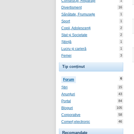
Construcții, Reparații
1
Divertisment
16
Sănătate, Frumusețe
1
Sport
1
Copii, Adolescenți
2
Stat și Societate
2
Știință
1
Lucru și carieră
1
Femei
3
Tip conținut
6
Forum
Știri
15
Anunțuri
43
Portal
84
Bloguri
105
Corporative
58
Comerț electronic
46
Recomandate