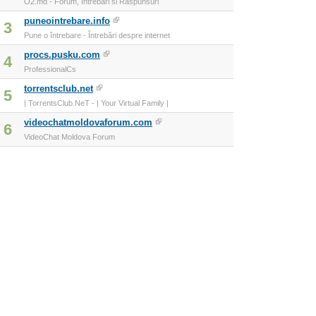
O2.md - Forum, Intrebari si Raspunsuri
puneointrebare.info
3
Pune o întrebare - Întrebări despre internet
procs.pusku.com
4
ProfessionalCs
torrentsclub.net
5
| TorrentsClub.NeT - | Your Virtual Family |
videochatmoldovaforum.com
6
VideoChat Moldova Forum