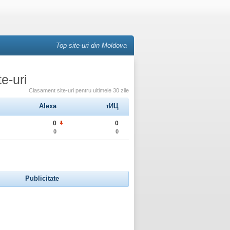
Top site-uri din Moldova
e-uri
Clasament site-uri pentru ultimele 30 zile
Alexa
тИЦ
0
0
0
0
Publicitate