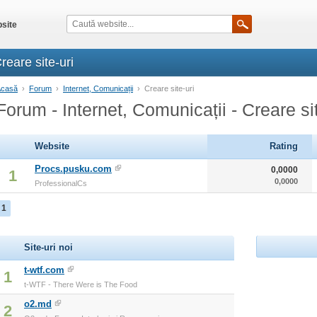
site
reare site-uri
Acasă
›
Forum
›
Internet, Comunicații
›
Creare site-uri
Forum - Internet, Comunicații - Creare sit
Website
Rating
Procs.pusku.com
0,0000
1
0,0000
ProfessionalCs
1
Site-uri noi
t-wtf.com
1
t-WTF - There Were is The Food
o2.md
2