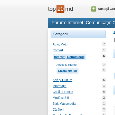
Adaugă web
Forum: Internet, Comunicații: C
Categorii
Auto, Moto
7
Comerț
1
6
Internet, Comunicații
Acces la internet
3
1
Creare site-uri
Artă și Cultură
5
Informație
1
Casă și familie
6
Modă și Stil
2
Știri, Massmedia
1
Călătorii
2