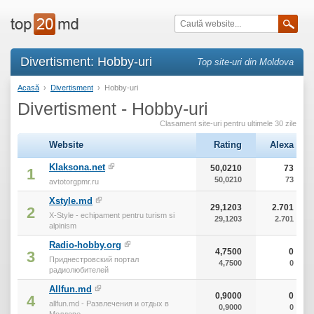
Divertisment: Hobby-uri
Top site-uri din Moldova
Acasă
›
Divertisment
›
Hobby-uri
Divertisment - Hobby-uri
Clasament site-uri pentru ultimele 30 zile
Website
Rating
Alexa
Klaksona.net
50,0210
73
1
50,0210
73
avtotorgpmr.ru
Xstyle.md
29,1203
2.701
2
X-Style - echipament pentru turism si
29,1203
2.701
alpinism
Radio-hobby.org
4,7500
0
3
Приднестровский портал
4,7500
0
радиолюбителей
Allfun.md
0,9000
0
4
allfun.md - Развлечения и отдых в
0,9000
0
Молдове