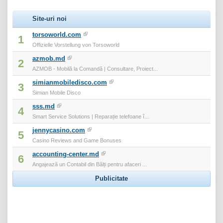
Site-uri noi
torsoworld.com
1
Offizielle Vorstellung von Torsoworld
azmob.md
2
AZMOB - Mobilă la Comandă | Consultare, Proiect...
simianmobiledisco.com
3
Simian Mobile Disco
sss.md
4
Smart Service Solutions | Reparație telefoane î...
jennycasino.com
5
Casino Reviews and Game Bonuses
accounting-center.md
6
Angajează un Contabil din Bălți pentru afaceri ...
Publicitate