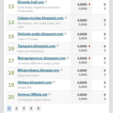
Djnunta.4-all.org
0,0000
0
13
Dj de Nunta, organizam sonorizari
0,0000
0
Profesionale ...
Celpan-nicolae.blogspot.com
0,0000
0
14
Ma indoiesc, deci cuget,cuget, deci
0,0000
0
exist
Onlinetv-gratis.blogspot.com
0,0000
0
15
0,0000
0
Online TV Gratis
Taniacern.blogspot.com
0,0000
0
16
0,0000
0
Style and Refinement
Mariapraporscic.blogspot.com
0,0000
0
17
0,0000
0
Jurnal de călătorie în spaţiu şi timp
Mihaiciobanu.iblogger.org
0,0000
0
18
0,0000
0
blogul unui nebun
Ghitara.blogspot.com
0,0000
0
19
0,0000
0
Ghitara Me
Animon.500mb.net
0,0000
0
20
0,0000
0
Свободный аниме портал
1
2
3
4
5