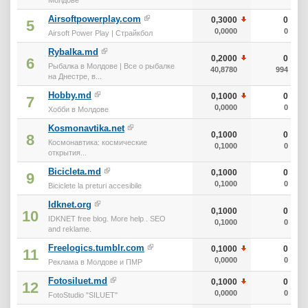
Airsoftpowerplay.com
0,3000
0
5
0,0000
0
Airsoft Power Play | Страйкбол
Rybalka.md
0,2000
0
6
Рыбалка в Молдове | Все о рыбалке
40,8780
994
на Днестре, в...
Hobby.md
0,1000
0
7
0,0000
0
Хобби в Молдове
Kosmonavtika.net
0,1000
0
8
Космонавтика: космические
0,1000
0
открытия...
Bicicleta.md
0,1000
0
9
0,1000
0
Biciclete la preturi accesibile
Idknet.org
0,1000
0
10
IDKNET free blog. More help . SEO
0,1000
0
and reklame.
Freelogics.tumblr.com
0,1000
0
11
0,0000
0
Реклама в Молдове и ПМР
Fotosiluet.md
0,1000
0
12
0,0000
0
FotoStudio "SILUET"