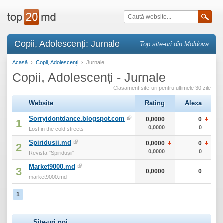
Copii, Adolescenți: Jurnale
Top site-uri din Moldova
Acasă
›
Copii, Adolescenți
›
Jurnale
Copii, Adolescenți - Jurnale
Clasament site-uri pentru ultimele 30 zile
Website
Rating
Alexa
Sorryidontdance.blogspot.com
0,0000
0
1
0,0000
0
Lost in the cold streets
Spiridusii.md
0,0000
0
2
0,0000
0
Revista "Spiriduşii"
Market9000.md
3
0,0000
0
market9000.md
1
Site-uri noi