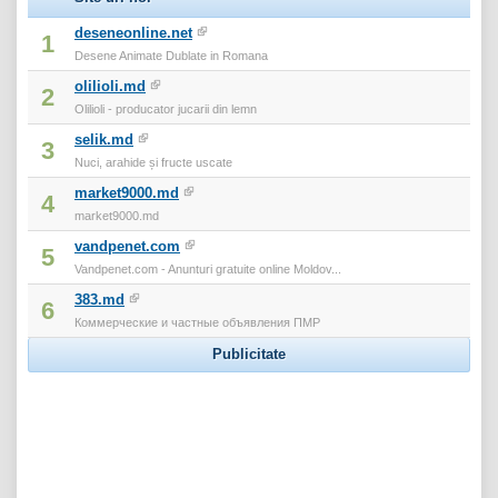
deseneonline.net
1
Desene Animate Dublate in Romana
olilioli.md
2
Olilioli - producator jucarii din lemn
selik.md
3
Nuci, arahide și fructe uscate
market9000.md
4
market9000.md
vandpenet.com
5
Vandpenet.com - Anunturi gratuite online Moldov...
383.md
6
Коммерческие и частные объявления ПМР
Publicitate