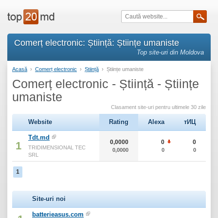
Comerț electronic: Știință: Științe umaniste
Top site-uri din Moldova
Acasă
›
Comerț electronic
›
Știință
›
Științe umaniste
Comerț electronic - Știință - Științe
umaniste
Clasament site-uri pentru ultimele 30 zile
Website
Rating
Alexa
тИЦ
Tdt.md
0,0000
0
0
1
TRIDIMENSIONAL TEC
0,0000
0
0
SRL
1
Site-uri noi
batterieasus.com