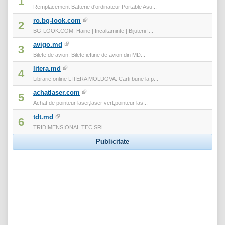
1
Remplacement Batterie d'ordinateur Portable Asu...
ro.bg-look.com
2
BG-LOOK.COM: Haine | Incaltaminte | Bijuterii |...
avigo.md
3
Bilete de avion. Bilete ieftine de avion din MD...
litera.md
4
Librarie online LITERA MOLDOVA: Carti bune la p...
achatlaser.com
5
Achat de pointeur laser,laser vert,pointeur las...
tdt.md
6
TRIDIMENSIONAL TEC SRL
Publicitate