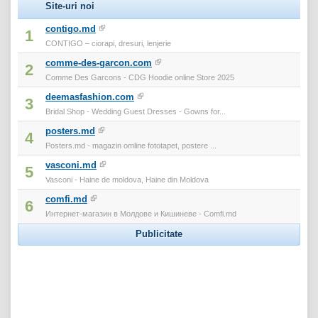
Site-uri noi
contigo.md
1
CONTIGO – ciorapi, dresuri, lenjerie
comme-des-garcon.com
2
Comme Des Garcons - CDG Hoodie online Store 2025
deemasfashion.com
3
Bridal Shop - Wedding Guest Dresses - Gowns for...
posters.md
4
Posters.md - magazin omline fototapet, postere ...
vasconi.md
5
Vasconi - Haine de moldova, Haine din Moldova
comfi.md
6
Интернет-магазин в Молдове и Кишиневе - Comfi.md
Publicitate