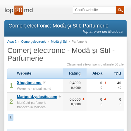
Comerț electronic: Modă și Stil: Parfumerie
Top site-uri din Moldova
Acasă
›
Comerț electronic
›
Modă și Stil
›
Parfumerie
Comerț electronic - Modă și Stil -
Parfumerie
Clasament site-uri pentru ultimele 30 zile
Website
Rating
Alexa
тИЦ
Shoptime.md
0,4000
0
40
1
0,4000
0
40
Welcome - shoptime.md
Marigold.yolasite.com
0,0000
0
0
2
MariGold-parfumerie
0,0000
0
0
franceza in Moldova
1