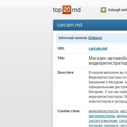
Adaugă web
carcam.md
Informații website (
Editare
)
URL
carcam.md
Магазин автомоб
Titlu
видеорегистрато
Descriere
В нашем магазине вы с
Видеорегистраторы по
Кишиневе и Молдове. 
официальными дистри
Молдове. У нас вы най
видеорегистраторов, GP
алкотестеров и антира
Cuvinte cheie
видеорегистратор
,
авт
авторегистрары
,
видео
carcam в молдове
,
carc
молдове
,
каркам в
,
car