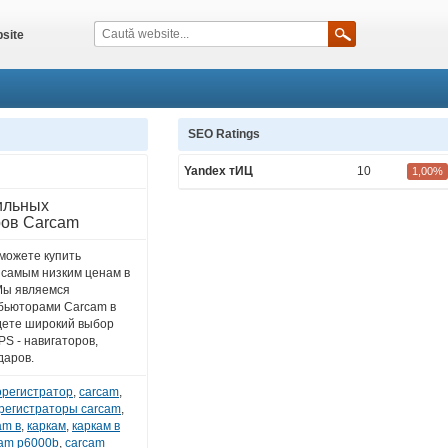
site
SEO Ratings
Yandex тИЦ
10
1,00%
ильных
ров Carcam
можете купить
 самым низким ценам в
Мы являемся
бьюторами Carcam в
дете широкий выбор
S - навигаторов,
даров.
орегистратор
,
carcam
,
регистраторы carcam
,
am в
,
каркам
,
каркам в
cam p6000b
,
carcam