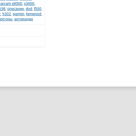
carcam x8000
,
x3000
,
198
,
описание
,
dod
,
f500
,
2
,
h302
,
garmin
,
kenwood
,
екторы
,
антирадар