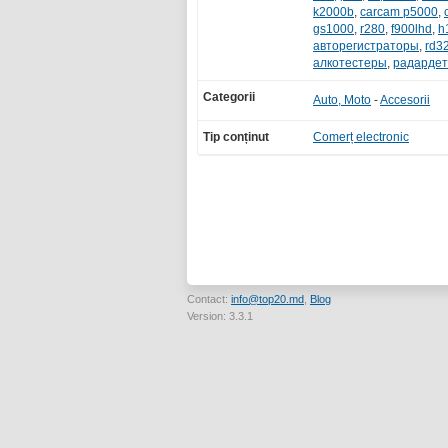
k2000b
,
carcam p5000
,
gs1000
,
r280
,
f900lhd
,
h
авторегистраторы
,
rd3
алкотестеры
,
радардет
Categorii
Auto, Moto
-
Accesorii
Tip conținut
Comerț electronic
Contact:
info@top20.md
,
Blog
Version: 3.3.1