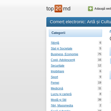
Adaugă web
Comerț electronic: Artă și Cultu
Categorii
Știință
6
Stat și Societate
5
Business, Economie
75
Copii, Adolescenți
16
Securitate
12
Imobiliare
6
Sport
9
Femei
19
Medicină
11
Lucru și carieră
8
Modă și Stil
39
Știri, Massmedia
2