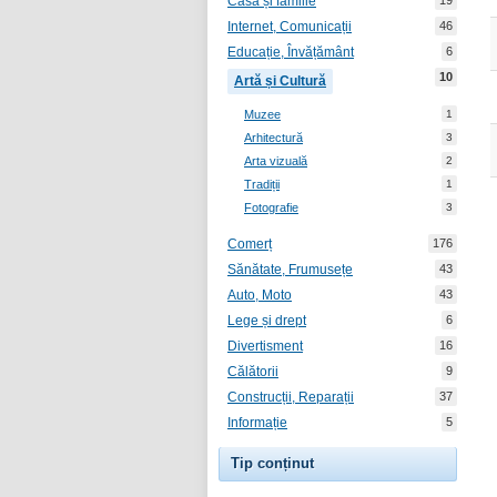
Casă și familie
19
Internet, Comunicații
46
Educație, Învățământ
6
10
Artă și Cultură
Muzee
1
Arhitectură
3
Arta vizuală
2
Tradiții
1
Fotografie
3
Comerț
176
Sănătate, Frumusețe
43
Auto, Moto
43
Lege și drept
6
Divertisment
16
Călătorii
9
Construcții, Reparații
37
Informație
5
Tip conținut