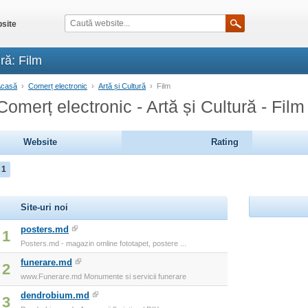
site
ră: Film
Acasă
›
Comerț electronic
›
Artă și Cultură
›
Film
Comerț electronic - Artă și Cultură - Film
Website
Rating
1
Site-uri noi
posters.md
1
Posters.md - magazin omline fototapet, postere ...
funerare.md
2
www.Funerare.md Monumente si servicii funerare
dendrobium.md
3