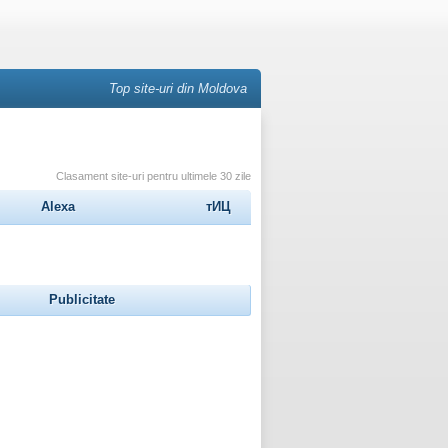
Top site-uri din Moldova
Clasament site-uri pentru ultimele 30 zile
Alexa
тИЦ
Publicitate