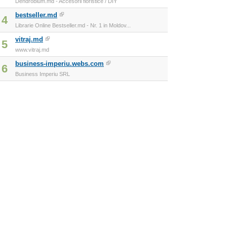
Dendrobium.md - Accesorii floristice / DIY
bestseller.md
4
Librarie Online Bestseller.md - Nr. 1 in Moldov...
vitraj.md
5
www.vitraj.md
business-imperiu.webs.com
6
Business Imperiu SRL