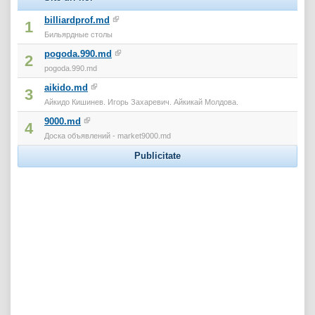
billiardprof.md
1
Бильярдные столы
pogoda.990.md
2
pogoda.990.md
aikido.md
3
Айкидо Кишинев. Игорь Захаревич. Айкикай Молдова.
9000.md
4
Доска объявлений - market9000.md
Publicitate