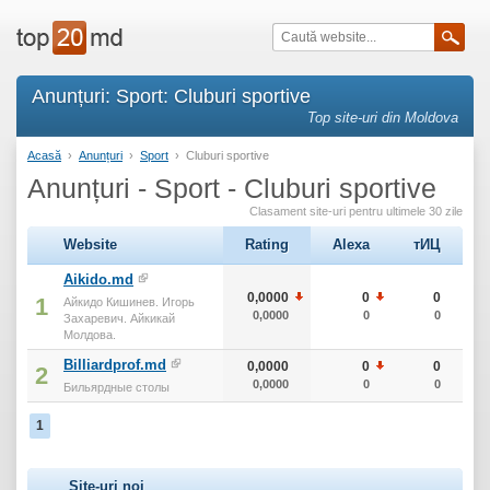
Anunțuri: Sport: Cluburi sportive
Top site-uri din Moldova
Acasă
›
Anunțuri
›
Sport
›
Cluburi sportive
Anunțuri - Sport - Cluburi sportive
Clasament site-uri pentru ultimele 30 zile
Website
Rating
Alexa
тИЦ
Aikido.md
0,0000
0
0
1
Айкидо Кишинев. Игорь
0,0000
0
0
Захаревич. Айкикай
Молдова.
Billiardprof.md
0,0000
0
0
2
0,0000
0
0
Бильярдные столы
1
Site-uri noi